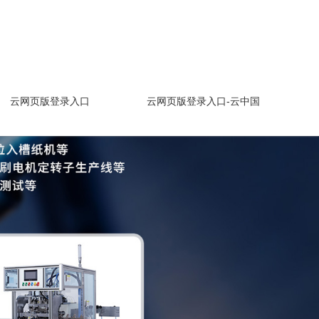
云网页版登录入口
云网页版登录入口-云中国